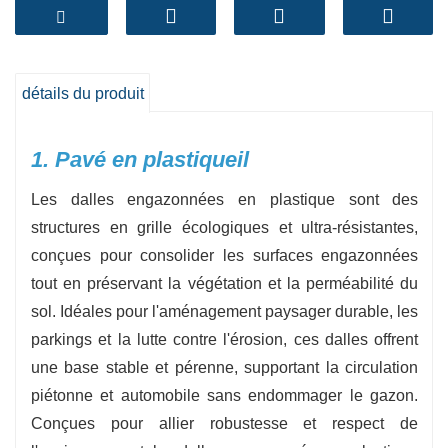
tonnes/m², ce qui le rend parfait pour les
parkings, l'accès aux routes, les voies
d'incendie, les voies d'urgence et les allées.
-
Conception perméable et favorable au
détails du produit
drainage
La forme à cellules ouvertes favorise
l'infiltration de l'eau par les plantes, réduisant
1. Pavé en plastique
il
considérablement le ruissellement au sol et
Les dalles engazonnées en plastique sont des
aidant à la recharge des eaux souterraines,
structures en grille écologiques et ultra-résistantes,
conformément aux directives en matière
conçues pour consolider les surfaces engazonnées
d'infrastructures vertes.
tout en préservant la végétation et la perméabilité du
-
Installation rapide et facile
Les panneaux
sol. Idéales pour l'aménagement paysager durable, les
modulaires légers et emboîtables permettent
parkings et la lutte contre l'érosion, ces dalles offrent
une réunion rapide sur site avec un minimum de
une base stable et pérenne, supportant la circulation
travail et aucun outil lourd requis.
piétonne et automobile sans endommager le gazon.
Conçues pour allier robustesse et respect de