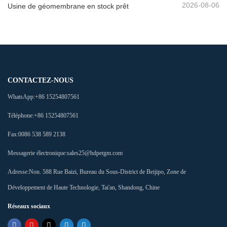
2026-08-06
Usine de géomembrane en stock prêt
CONTACTEZ-NOUS
WhatsApp:
+86 15254807561
Téléphone:
+86 15254807561
Fax:
0086 538 589 2138
Messagerie électronique:
sales25@hdpetgm.com
Adresse:
Non. 588 Rue Baizi, Bureau du Sous-District de Beijipo, Zone de
Développement de Haute Technologie, Tai'an, Shandong, Chine
Réseaux sociaux