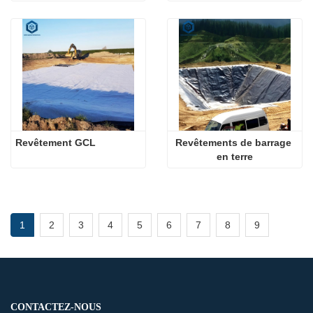
Revêtement GCL
Revêtements de barrage 
en terre
1
2
3
4
5
6
7
8
9
CONTACTEZ-NOUS