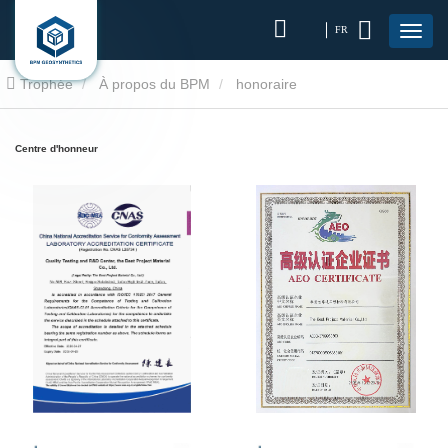
FR
Trophée
À propos du BPM
honoraire
Centre d'honneur