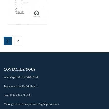
1
2
CONTACTEZ-NOUS
WhatsApp:
+86 15254807561
Téléphone:
+86 15254807561
Fax:
0086 538 589 2138
Messagerie électronique:
sales25@hdpetgm.com