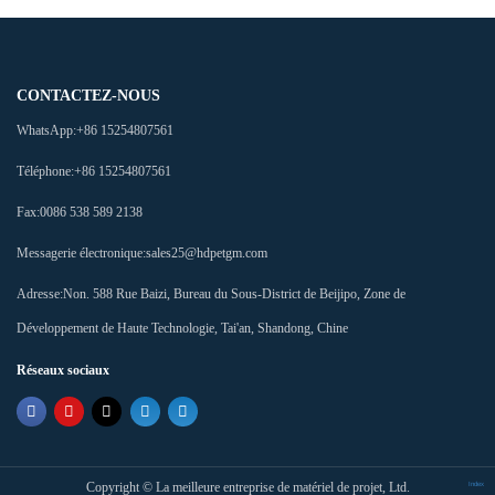
CONTACTEZ-NOUS
WhatsApp:
+86 15254807561
Téléphone:
+86 15254807561
Fax:
0086 538 589 2138
Messagerie électronique:
sales25@hdpetgm.com
Adresse:
Non. 588 Rue Baizi, Bureau du Sous-District de Beijipo, Zone de
Développement de Haute Technologie, Tai'an, Shandong, Chine
Réseaux sociaux
Copyright ©
La meilleure entreprise de matériel de projet, Ltd.
Index