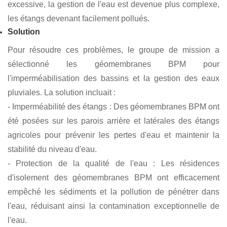
La base agricole comprend plusieurs étangs couvrant une
superficie totale de plus de 200 hectares. La Thaïlande
bénéficie d'un climat tropical avec des précipitations
abondantes et une humidité élevée, et le sol de la région
est relativement perméable. La pollution de l'eau et de l'air
est un problème majeur, nécessitant d'importantes
mesures d'isolation et de purification.
Problèmes et défis
- Pénurie d'eau : les pertes d'eau fréquentes augmentent
les coûts de réapprovisionnement, ce qui entraîne une
faible efficacité agricole.
- Pollution de l'eau : L'accumulation de boues résiduaires
et d'eaux usées agricoles a affecté la qualité de l'eau, et la
supplémentation en eau était autrefois insuffisante.
- Densité agricole élevée : En raison de la densité agricole
excessive, la gestion de l'eau est devenue plus complexe,