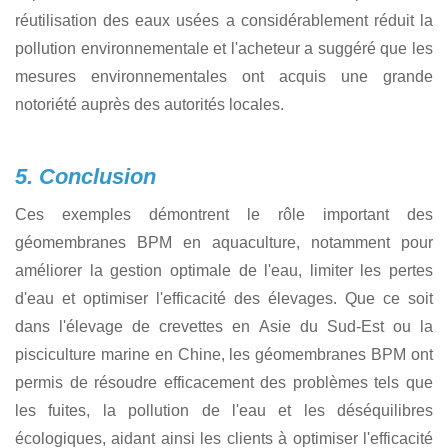
géomembranes a permis de réutiliser les eaux usées
traitées, économisant ainsi les ressources en eau et
réduisant les rejets d'eaux usées.
Commentaires des clients
Après la mise en œuvre, le consommateur a déclaré les
résultats suivants :
Utilisation améliorée de l'eau : l'imperméabilité des
géomembranes BPM a diminué les pertes d'eau et
augmenté la stabilité du niveau d'eau, diminuant
notamment le gaspillage d'eau.
Efficacité agricole améliorée : grâce à une qualité d'eau
sûre, la croissance des crevettes s'est améliorée, ce qui a
conduit à une augmentation de 60 % de l'efficacité
agricole.
Impact environnemental réduit : Le dispositif de
réutilisation des eaux usées a considérablement réduit la