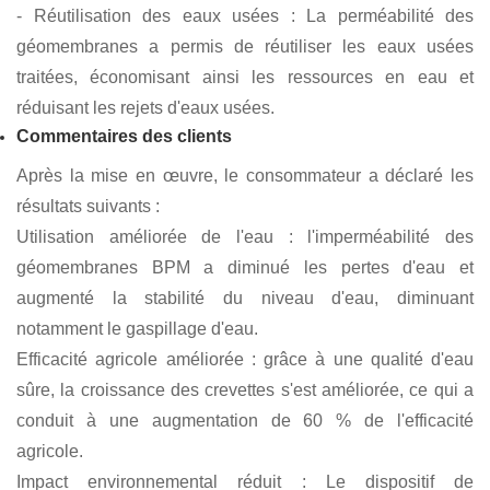
les étangs devenant facilement pollués.
Solution
Pour résoudre ces problèmes, le groupe de mission a
sélectionné les géomembranes BPM pour
l'imperméabilisation des bassins et la gestion des eaux
pluviales. La solution incluait :
- Imperméabilité des étangs : Des géomembranes BPM ont
été posées sur les parois arrière et latérales des étangs
agricoles pour prévenir les pertes d'eau et maintenir la
stabilité du niveau d'eau.
- Protection de la qualité de l'eau : Les résidences
d'isolement des géomembranes BPM ont efficacement
empêché les sédiments et la pollution de pénétrer dans
l'eau, réduisant ainsi la contamination exceptionnelle de
l'eau.
- Réutilisation des eaux usées : La perméabilité des