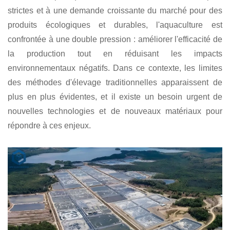
et le sol du fond. Cela permet aux sédiments dangereux du
fond de l'étang de pénétrer dans l'eau, polluant ainsi
l'environnement et créant un cercle vicieux qui nuit à la
durabilité de l'aquaculture.
2.4 Double pression environnementale et
économique
Face à des politiques de sécurité environnementale plus
strictes et à une demande croissante du marché pour des
produits écologiques et durables, l'aquaculture est
confrontée à une double pression : améliorer l'efficacité de
la production tout en réduisant les impacts
environnementaux négatifs. Dans ce contexte, les limites
des méthodes d'élevage traditionnelles apparaissent de
plus en plus évidentes, et il existe un besoin urgent de
nouvelles technologies et de nouveaux matériaux pour