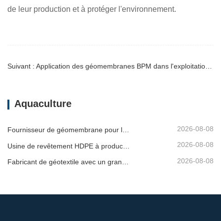
pollution environnementale et l'acheteur a suggéré que les
mesures environnementales ont acquis une grande
notoriété auprès des autorités locales.
5. Conclusion
Ces exemples démontrent le rôle important des
géomembranes BPM en aquaculture, notamment pour
améliorer la gestion optimale de l'eau, limiter les pertes
d'eau et optimiser l'efficacité des élevages. Que ce soit
dans l'élevage de crevettes en Asie du Sud-Est ou la
pisciculture marine en Chine, les géomembranes BPM ont
permis de résoudre efficacement des problèmes tels que
les fuites, la pollution de l'eau et les déséquilibres
écologiques, aidant ainsi les clients à optimiser l'efficacité
de leur production et à protéger l'environnement.