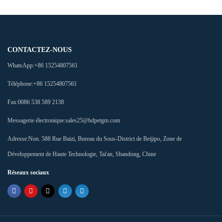
CONTACTEZ-NOUS
WhatsApp:
+86 15254807561
Téléphone:
+86 15254807561
Fax:
0086 538 589 2138
Messagerie électronique:
sales25@hdpetgm.com
Adresse:
Non. 588 Rue Baizi, Bureau du Sous-District de Beijipo, Zone de
Développement de Haute Technologie, Tai'an, Shandong, Chine
Réseaux sociaux