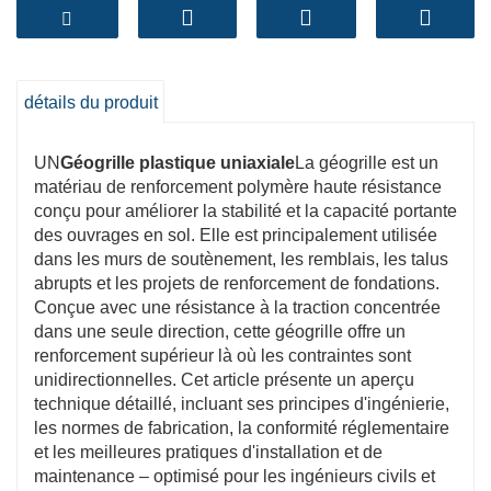
démontre
durabilité à long terme supérieure à 75
ans
en conditions enterrées et avec des performances
constantes même à des températures extrêmes. Grâce
à une répartition de charge et un contrôle de la
détails du produit
déformation supérieurs, les géogrilles uniaxiales
offrent
sécurité, fiabilité et longévité structurelle
accrues
dans les projets de génie civil et
UN
Géogrille plastique uniaxiale
La géogrille est un
environnemental.
matériau de renforcement polymère haute résistance
conçu pour améliorer la stabilité et la capacité portante
des ouvrages en sol. Elle est principalement utilisée
dans les murs de soutènement, les remblais, les talus
abrupts et les projets de renforcement de fondations.
Conçue avec une résistance à la traction concentrée
dans une seule direction, cette géogrille offre un
renforcement supérieur là où les contraintes sont
unidirectionnelles. Cet article présente un aperçu
technique détaillé, incluant ses principes d'ingénierie,
les normes de fabrication, la conformité réglementaire
et les meilleures pratiques d'installation et de
maintenance – optimisé pour les ingénieurs civils et