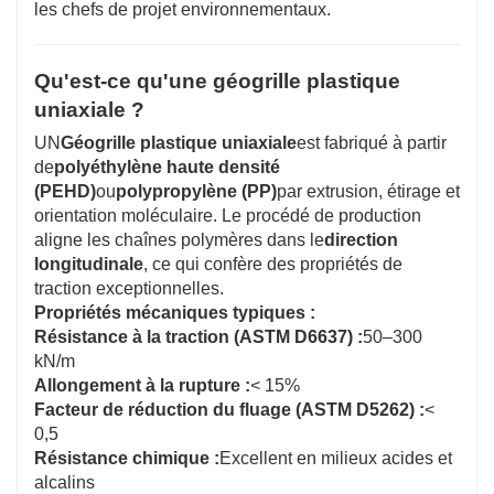
les chefs de projet environnementaux.
Qu'est-ce qu'une géogrille plastique
uniaxiale ?
UN
Géogrille plastique uniaxiale
est fabriqué à partir
de
polyéthylène haute densité
(PEHD)
ou
polypropylène (PP)
par extrusion, étirage et
orientation moléculaire. Le procédé de production
aligne les chaînes polymères dans le
direction
longitudinale
, ce qui confère des propriétés de
traction exceptionnelles.
Propriétés mécaniques typiques :
Résistance à la traction (ASTM D6637) :
50–300
kN/m
Allongement à la rupture :
< 15%
Facteur de réduction du fluage (ASTM D5262) :
<
0,5
Résistance chimique :
Excellent en milieux acides et
alcalins