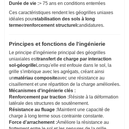
Durée de vie :
> 75 ans en conditions enterrées
Ces caractéristiques rendent les géogrilles uniaxes
idéales pour
stabilisation des sols à long
terme
et
renforcement structurel
candidatures.
Principes et fonctions de l'ingénierie
Le principe d'ingénierie principal des géogrilles
uniaxiales est
transfert de charge par interaction
sol-géogrille
Lorsqu'elle est enfouie dans le sol, la
grille s'imbrique avec les agrégats, créant ainsi
un
matériau composite
avec une résistance au
cisaillement et une répartition de la charge améliorées.
Mécanismes d'ingénierie clés :
Renforcement par traction :
Résiste à la déformation
latérale des structures de soutènement.
Résistance au fluage :
Maintient une capacité de
charge à long terme sous contrainte constante.
Force d'arrachement :
Améliore la résistance au
frottement entre le sol et les nervures de la grille.