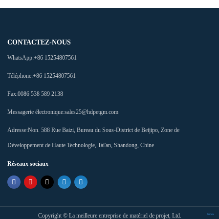
CONTACTEZ-NOUS
WhatsApp:
+86 15254807561
Téléphone:
+86 15254807561
Fax:
0086 538 589 2138
Messagerie électronique:
sales25@hdpetgm.com
Adresse:
Non. 588 Rue Baizi, Bureau du Sous-District de Beijipo, Zone de
Développement de Haute Technologie, Tai'an, Shandong, Chine
Réseaux sociaux
Copyright ©
La meilleure entreprise de matériel de projet, Ltd.
Index