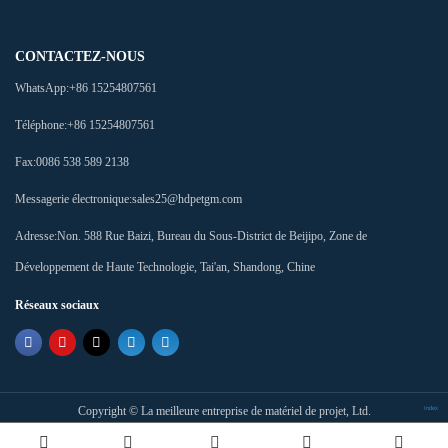
CONTACTEZ-NOUS
WhatsApp:
+86 15254807561
Téléphone:
+86 15254807561
Fax:
0086 538 589 2138
Messagerie électronique:
sales25@hdpetgm.com
Adresse:
Non. 588 Rue Baizi, Bureau du Sous-District de Beijipo, Zone de
Développement de Haute Technologie, Tai'an, Shandong, Chine
Réseaux sociaux
Copyright ©
La meilleure entreprise de matériel de projet, Ltd.
Index