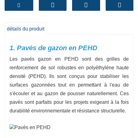
haute densité (PEHD), il a un impact
merveilleux et une résistance aux intempéries.
-
Approvisionnement direct en usine
En tant
que principal fabricant de pavés à gazon en
détails du produit
PEHD, BPM GEOSYNTHETICS propose des
prix directs d'usine avec une fabrication sur
1. Pavés de gazon en PEHD
mesure et des systèmes de gestion stricts de
Les pavés gazon en PEHD sont des grilles de
premier ordre.
renforcement de sol robustes en polyéthylène haute
-
Support technique et service
densité (PEHD). Ils sont conçus pour stabiliser les
personnalisé
Du choix du produit aux conseils
surfaces gazonnées tout en permettant à l'eau de
de mise en place, notre groupe de
s'écouler et au gazon de pousser naturellement. Ces
professionnels fournit une assistance technique
pavés sont parfaits pour les projets exigeant à la fois
individuelle et des recommandations de
durabilité environnementale et résistance structurelle.
spécifications sur mesure pour répondre aux
besoins spécifiques de votre entreprise.
-
Options de commande flexibles
:Nous