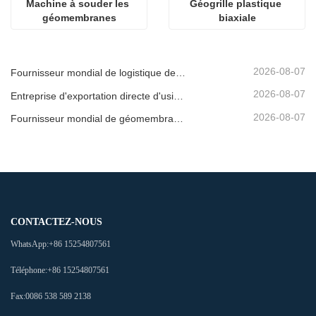
Machine à souder les 
Géogrille plastique 
géomembranes
biaxiale
2026-08-07
Fournisseur mondial de logistique de géomembrane
2026-08-07
Entreprise d'exportation directe d'usine de géomembrane
2026-08-07
Fournisseur mondial de géomembrane pour expédition
CONTACTEZ-NOUS
WhatsApp:
+86 15254807561
Téléphone:
+86 15254807561
Fax:
0086 538 589 2138