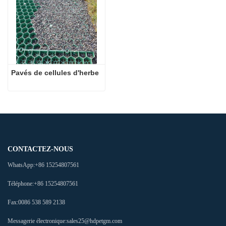
Pavés de cellules d'herbe
CONTACTEZ-NOUS
WhatsApp:
+86 15254807561
Téléphone:
+86 15254807561
Fax:
0086 538 589 2138
Messagerie électronique:
sales25@hdpetgm.com