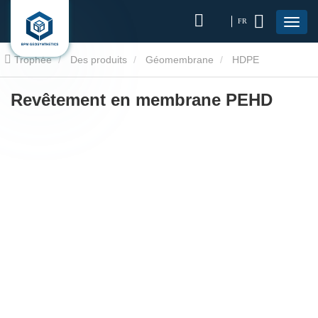
FR
Trophée
Des produits
Géomembrane
HDPE
géomembranaire
Revêtement en membrane PEHD
Revêtement en membrane PEHD