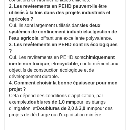
2. Les revêtements en PEHD peuvent-ils être
utilisés à la fois dans des projets industriels et
agricoles ?
Oui. Ils sont largement utilisés dans
les deux
systèmes de confinement industriels
et
gestion de
l'eau agricole
, offrant une excellente polyvalence.
3. Les revêtements en PEHD sont-ils écologiques
?
Oui. Les revêtements en PEHD sont
chimiquement
inerte
,
non toxique
, et
recyclable
, conformément aux
objectifs de construction écologique et de
développement durable.
4. Comment choisir la bonne épaisseur pour mon
projet ?
Cela dépend des conditions d'application, par
exemple,
doublures de 1,0 mm
pour les étangs
d'irrigation, et
Doublures de 2,0 à 3,0 mm
pour des
projets de décharge ou d'exploitation minière.