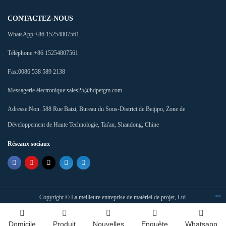
CONTACTEZ-NOUS
WhatsApp:
+86 15254807561
Téléphone:
+86 15254807561
Fax:
0086 538 589 2138
Messagerie électronique:
sales25@hdpetgm.com
Adresse:
Non. 588 Rue Baizi, Bureau du Sous-District de Beijipo, Zone de
Développement de Haute Technologie, Tai'an, Shandong, Chine
Réseaux sociaux
Copyright ©
La meilleure entreprise de matériel de projet, Ltd.
Index
Domicile
Produit
Nouvelles
Enquête
Whatsapp