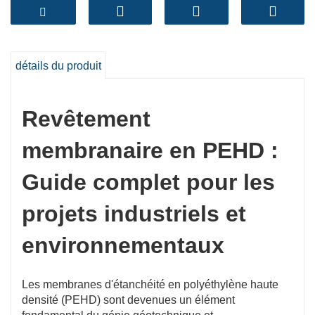
durable et à la maîtrise des déchets, la demande en
membranes d'étanchéité en PEHD ne cesse de
croître.
doublures de membrane en PEHD
continue
de croître à un rythme accéléré.
détails du produit
Revêtement
membranaire en PEHD :
Guide complet pour les
projets industriels et
environnementaux
Les membranes d'étanchéité en polyéthylène haute
densité (PEHD) sont devenues un élément