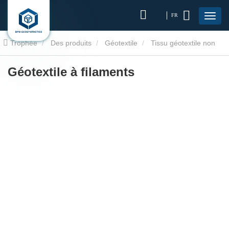
FR
Trophée
Des produits
Géotextile
Tissu géotextile non
tissé
Géotextile à filaments
Géotextile à filaments