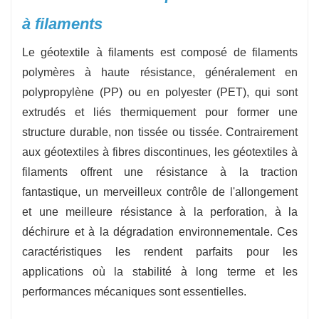
résistants aux rayons ultraviolets, aux produits
à filaments
chimiques et à la biodégradation, et offrent des
Le géotextile à filaments est composé de filaments
performances globales durables dans des
polymères à haute résistance, généralement en
environnements difficiles.
polypropylène (PP) ou en polyester (PET), qui sont
extrudés et liés thermiquement pour former une
structure durable, non tissée ou tissée. Contrairement
aux géotextiles à fibres discontinues, les géotextiles à
filaments offrent une résistance à la traction
fantastique, un merveilleux contrôle de l'allongement
et une meilleure résistance à la perforation, à la
déchirure et à la dégradation environnementale. Ces
caractéristiques les rendent parfaits pour les
applications où la stabilité à long terme et les
performances mécaniques sont essentielles.