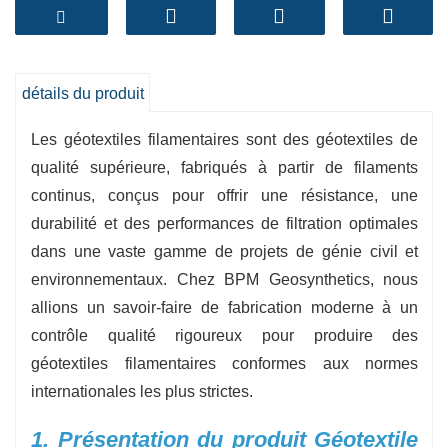
ce qui en fait un choix idéal pour la construction
de voies publiques, les murs de protection et les
projets de gestion de l'érosion. Leur forme
robuste assure une séparation et une stabilité
détails du produit
optimales du sol, garantissant ainsi la longévité
Les géotextiles filamentaires sont des géotextiles de
des infrastructures tout en favorisant le
qualité supérieure, fabriqués à partir de filaments
drainage.
continus, conçus pour offrir une résistance, une
-
Haute résistance à la traction
:Les géotextiles
durabilité et des performances de filtration optimales
filamentaires ont une capacité de charge
dans une vaste gamme de projets de génie civil et
exceptionnelle, ce qui les rend adaptés aux
environnementaux. Chez BPM Geosynthetics, nous
applications lourdes.
allions un savoir-faire de fabrication moderne à un
-
Filtration efficace
:Ils permettent à l'eau de
contrôle qualité rigoureux pour produire des
contourner tout en stoppant l'érosion du sol, en
géotextiles filamentaires conformes aux normes
assurant l'équilibre de l'appareil et un bon
internationales les plus strictes.
drainage.
-
Durabilité
:Ces géotextiles filamentaires sont
1. Présentation du produit Géotextile