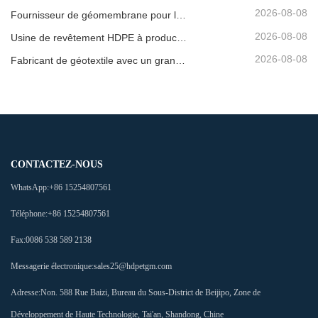
2026-08-08
Fournisseur de géomembrane pour les développeurs d'infrastructures
2026-08-08
Usine de revêtement HDPE à production rapide
2026-08-08
Fabricant de géotextile avec un grand inventaire
CONTACTEZ-NOUS
WhatsApp:
+86 15254807561
Téléphone:
+86 15254807561
Fax:
0086 538 589 2138
Messagerie électronique:
sales25@hdpetgm.com
Adresse:
Non. 588 Rue Baizi, Bureau du Sous-District de Beijipo, Zone de
Développement de Haute Technologie, Tai'an, Shandong, Chine