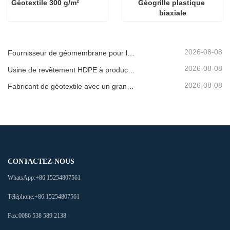
Géotextile 300 g/m²
Géogrille plastique 
biaxiale
2026-08-08
Fournisseur de géomembrane pour les développeurs d'infrastructures
2026-08-08
Usine de revêtement HDPE à production rapide
2026-08-08
Fabricant de géotextile avec un grand inventaire
CONTACTEZ-NOUS
WhatsApp:
+86 15254807561
Téléphone:
+86 15254807561
Fax:
0086 538 589 2138