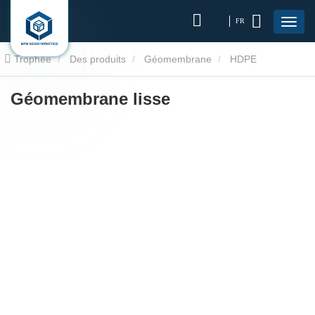
FR
Trophée
Des produits
Géomembrane
HDPE
géomembranaire
Géomembrane lisse
Géomembrane lisse