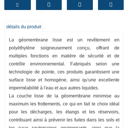
eaux et des déchets.
-
Haute imperméabilité
:
Les géomembranes lisses présentent une
détails du produit
résistance de premier ordre à la perméabilité
aux liquides, empêchant efficacement les fuites
La géomembrane lisse est un revêtement en
et la pollution.
polyéthylène soigneusement conçu, offrant de
multiples fonctions en matière de sécurité et de
-
Résistance chimique
:
contrôle environnemental. Fabriqués selon une
Ces doublures résistent à une grande variété de
technologie de pointe, ces produits garantissent une
produits chimiques, ce qui les rend idéales pour
surface lisse et homogène, ainsi qu'une excellente
les fonctions industrielles et le contrôle des
imperméabilité à l'eau et aux autres liquides.
déchets dangereux.
La couche lisse de la géomembrane minimise au
-
Durabilité
:
maximum les frottements, ce qui en fait le choix idéal
Les géomembranes lisses sont soigneusement
pour les décharges, les étangs et les réservoirs,
conçues pour résister aux contraintes
contribuant ainsi à prévenir les fuites dans les sols et
environnementales, à la perforation et à la
les eaux souterraines environnants, ainsi que la