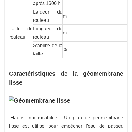
après 1600 h
Largeur du
m
7
rouleau
Taille du
Longueur du
m
2
rouleau
rouleau
Stabilité de la
%
2
taille
Caractéristiques de la géomembrane
lisse
-Haute imperméabilité : Un plan de géomembrane
lisse est utilisé pour empêcher l'eau de passer,