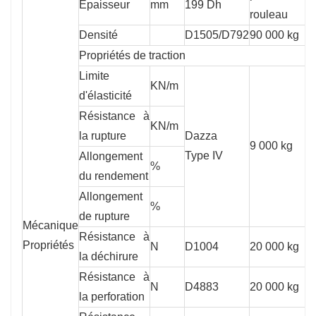
Épaisseur
mm
199 Dh
0
rouleau
Densité
D1505/D792
90 000 kg
0
Propriétés de traction
Limite
KN/m
1
d'élasticité
Résistance à
KN/m
2
la rupture
Dazza
9 000 kg
Type IV
Allongement
%
1
du rendement
Allongement
%
7
de rupture
Mécanique
Résistance à
Propriétés
N
D1004
20 000 kg
9
la déchirure
Résistance à
N
D4883
20 000 kg
2
la perforation