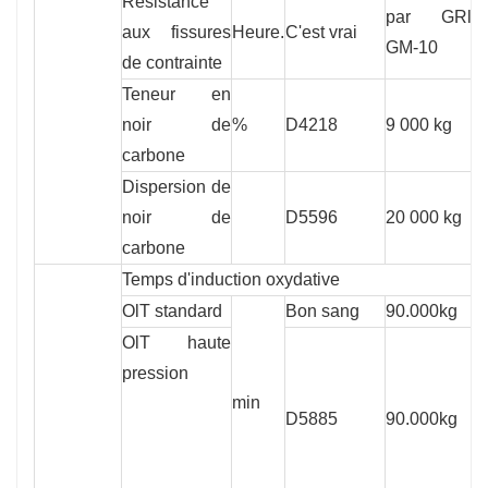
Résistance
par GRl
aux fissures
Heure.
C'est vrai
3
GM-10
de contrainte
Teneur en
noir de
%
D4218
9 000 kg
2
carbone
Dispersion de
P
noir de
D5596
20 000 kg
l
carbone
c
Temps d'induction oxydative
OlT standard
Bon sang
90.000kg
1
OlT haute
pression
min
D5885
90.000kg
4