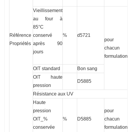
Vieillissement
au four à
85°C
Référence
conservé
%
d5721
x
pour
Propriétés
après 90
chacun
jours
formulation
OlT standard
Bon sang
8
OlT haute
D5885
8
pression
Résistance aux UV
Haute
pression
pour
OlT_%
%
D5885
chacun
5
conservée
formulation