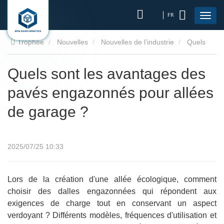
FR
Trophée
Nouvelles
Nouvelles de l’industrie
Quels
sont les avantages des pavés engazonnés pour allées de
Quels sont les avantages des
pavés engazonnés pour allées
garage ?
de garage ?
2025/07/25 10:33
Lors de la création d'une allée écologique, comment
choisir des dalles engazonnées qui répondent aux
exigences de charge tout en conservant un aspect
verdoyant ? Différents modèles, fréquences d'utilisation et