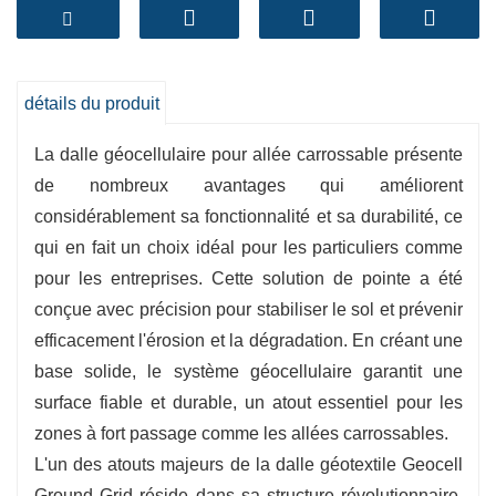
surface tout en supportant les revêtements
perméables.
Avantages clés :
- Améliore la capacité de charge et répartit
détails du produit
uniformément les charges de trafic
La dalle géocellulaire pour allée carrossable présente
- Empêche le déplacement du gravier,
de nombreux avantages qui améliorent
l'orniérage et le tassement de la surface
considérablement sa fonctionnalité et sa durabilité, ce
- Améliore la stabilité des allées sur les sols de
qui en fait un choix idéal pour les particuliers comme
fondation meubles ou instables
pour les entreprises. Cette solution de pointe a été
- Favorise un drainage perméable pour réduire
conçue avec précision pour stabiliser le sol et prévenir
l'accumulation d'eau
efficacement l'érosion et la dégradation. En créant une
- Installation facile, entretien réduit et longue
base solide, le système géocellulaire garantit une
durée de vie
surface fiable et durable, un atout essentiel pour les
zones à fort passage comme les allées carrossables.
L'un des atouts majeurs de la dalle géotextile Geocell
Ground Grid réside dans sa structure révolutionnaire,