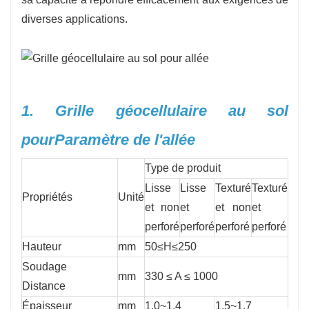
diverses applications.
1. Grille géocellulaire au sol
pour
Paramètre de l'allée
Type de produit
Lisse
Lisse
Texturé
Texturé
Propriétés
Unité
et non
et
et non
et
perforé
perforé
perforé
perforé
Hauteur
mm
50≤H≤250
Soudage
mm
330 ≤ A ≤ 1000
Distance
Épaisseur
mm
1.0~1.4
1,5~1,7