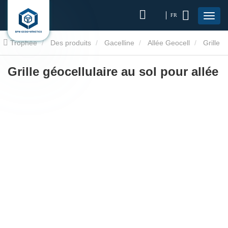
FR
Trophée
Des produits
Gacelline
Allée Geocell
Grille
géocellulaire au sol pour allée
Grille géocellulaire au sol pour allée