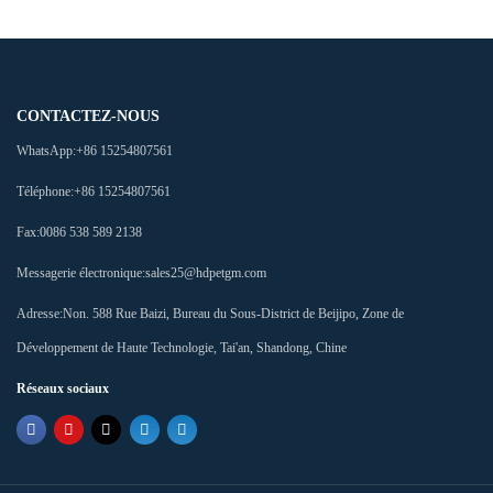
CONTACTEZ-NOUS
WhatsApp:
+86 15254807561
Téléphone:
+86 15254807561
Fax:
0086 538 589 2138
Messagerie électronique:
sales25@hdpetgm.com
Adresse:
Non. 588 Rue Baizi, Bureau du Sous-District de Beijipo, Zone de
Développement de Haute Technologie, Tai'an, Shandong, Chine
Réseaux sociaux