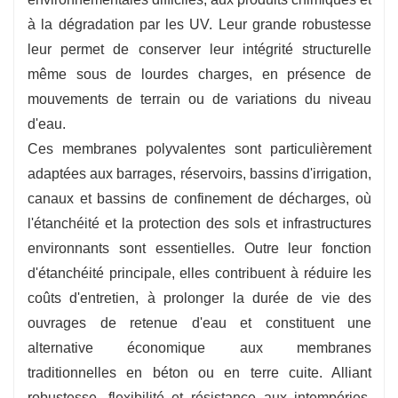
-
Résistance chimique
Les revêtements de
à la dégradation par les UV. Leur grande robustesse
barrage en plastique peuvent résister à
leur permet de conserver leur intégrité structurelle
l'exposition à une grande variété de produits
même sous de lourdes charges, en présence de
chimiques, ce qui les rend excellents pour des
mouvements de terrain ou de variations du niveau
applications étonnantes, notamment celles
d'eau.
impliquant des engrais ou des polluants.
Ces membranes polyvalentes sont particulièrement
adaptées aux barrages, réservoirs, bassins d'irrigation,
canaux et bassins de confinement de décharges, où
l'étanchéité et la protection des sols et infrastructures
environnants sont essentielles. Outre leur fonction
d'étanchéité principale, elles contribuent à réduire les
coûts d'entretien, à prolonger la durée de vie des
ouvrages de retenue d'eau et constituent une
alternative économique aux membranes
traditionnelles en béton ou en terre cuite. Alliant
robustesse, flexibilité et résistance aux intempéries,