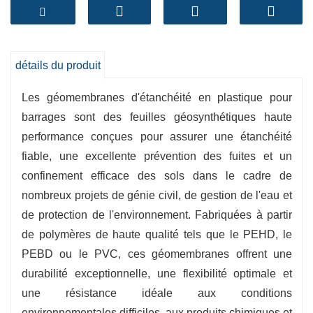
structure du barrage. Les membranes
d'étanchéité en plastique sont parfaitement
adaptées à de nombreuses applications,
notamment l'irrigation, l'aquaculture et la gestion
détails du produit
des eaux pluviales, contribuant ainsi à une
Les géomembranes d'étanchéité en plastique pour
gestion optimale des ressources en eau.
barrages sont des feuilles géosynthétiques haute
-
Preuve de fuite
L'imperméabilité des
performance conçues pour assurer une étanchéité
revêtements de barrage en plastique empêche
fiable, une excellente prévention des fuites et un
efficacement les pertes d'eau et assure une
confinement efficace des sols dans le cadre de
rétention d'eau optimale du barrage.
nombreux projets de génie civil, de gestion de l'eau et
-
Durabilité
Ces revêtements de barrage sont
de protection de l'environnement. Fabriquées à partir
fabriqués à partir de matériaux robustes
de polymères de haute qualité tels que le PEHD, le
capables de résister aux perforations, aux
PEBD ou le PVC, ces géomembranes offrent une
déchirures et aux contraintes
durabilité exceptionnelle, une flexibilité optimale et
environnementales, offrant ainsi une
une résistance idéale aux conditions
performance durable.
environnementales difficiles, aux produits chimiques et