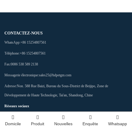
CONTACTEZ-NOUS
WhatsApp:
+86 15254807561
Téléphone:
+86 15254807561
Fax:
0086 538 589 2138
Messagerie électronique:
sales25@hdpetgm.com
Adresse:
Non. 588 Rue Baizi, Bureau du Sous-District de Beijipo, Zone de
Développement de Haute Technologie, Tai'an, Shandong, Chine
Réseaux sociaux
Domicile
Produit
Nouvelles
Enquête
Whatsapp