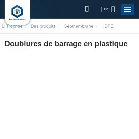
FR
Trophée
Des produits
Géomembrane
HDPE
géomembranaire
Doublures de barrage en plastique
Doublures de barrage en plastique