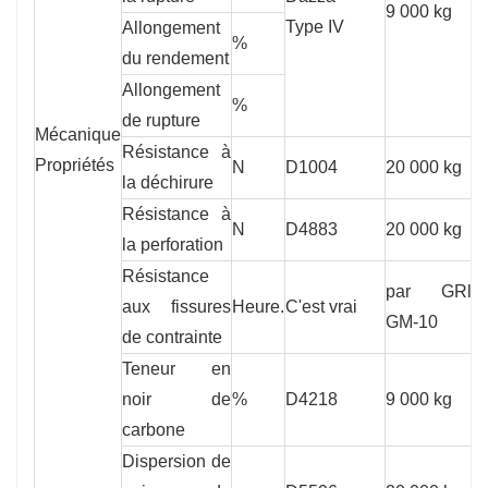
9 000 kg
Type IV
Allongement
%
1
du rendement
Allongement
%
7
de rupture
Mécanique
Résistance à
Propriétés
N
D1004
20 000 kg
9
la déchirure
Résistance à
N
D4883
20 000 kg
2
la perforation
Résistance
par GRl
aux fissures
Heure.
C'est vrai
3
GM-10
de contrainte
Teneur en
noir de
%
D4218
9 000 kg
2
carbone
Dispersion de
P