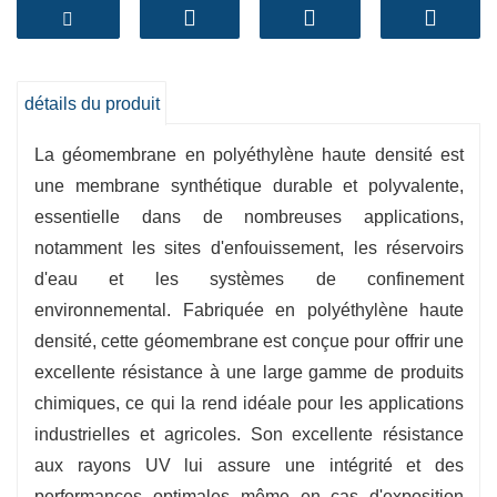
elle constitue un choix judicieux pour de
nombreux projets d'ingénierie.
-
Résistance chimique
:Résiste efficacement à
détails du produit
une large gamme de facteurs chimiques et de
matières dangereuses.
La géomembrane en polyéthylène haute densité est
-
Stabilité aux UV
:Résistant aux rayons
une membrane synthétique durable et polyvalente,
essentielle dans de nombreuses applications,
ultraviolets, prolongeant la durée de vie de la
notamment les sites d'enfouissement, les réservoirs
membrane.
d'eau et les systèmes de confinement
-
Rentable
: Offre une stabilité de performance
environnemental. Fabriquée en polyéthylène haute
universelle primaire quotidienne et un prix
densité, cette géomembrane est conçue pour offrir une
abordable, réduisant ainsi les coûts courants
excellente résistance à une large gamme de produits
des projets.
chimiques, ce qui la rend idéale pour les applications
-
Protection de l'environnement
: Empêche la
industrielles et agricoles. Son excellente résistance
pollution des sols et des eaux souterraines, en
aux rayons UV lui assure une intégrité et des
promouvant la durabilité.
performances optimales même en cas d'exposition