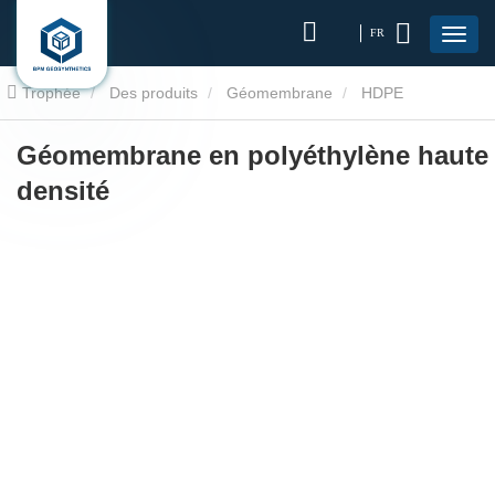
FR
Trophée
Des produits
Géomembrane
HDPE
géomembranaire
Géomembrane en polyéthylène haute densité
Géomembrane en polyéthylène haute
densité