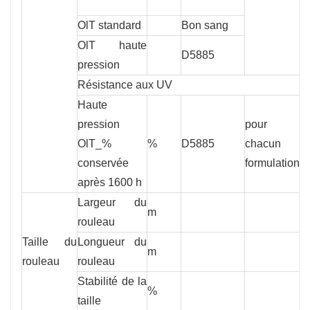
OlT standard
Bon sang
8
OlT haute
D5885
8
pression
Résistance aux UV
Haute
pression
pour
OlT_%
%
D5885
chacun
5
conservée
formulation
après 1600 h
Largeur du
m
7
rouleau
Taille du
Longueur du
m
2
rouleau
rouleau
Stabilité de la
%
2
taille