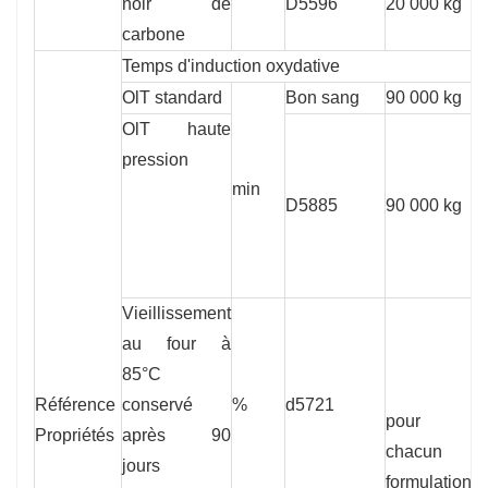
noir de
D5596
20 000 kg
l
carbone
c
Temps d'induction oxydative
OlT standard
Bon sang
90 000 kg
1
OlT haute
pression
min
D5885
90 000 kg
4
Vieillissement
au four à
85°C
Référence
conservé
%
d5721
5
pour
Propriétés
après 90
chacun
jours
formulation