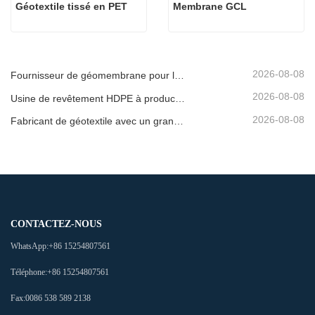
Géotextile tissé en PET
Membrane GCL
2026-08-08
Fournisseur de géomembrane pour les développeurs d'infrastructures
2026-08-08
Usine de revêtement HDPE à production rapide
2026-08-08
Fabricant de géotextile avec un grand inventaire
CONTACTEZ-NOUS
WhatsApp:
+86 15254807561
Téléphone:
+86 15254807561
Fax:
0086 538 589 2138