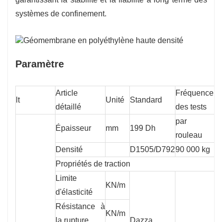
systèmes de confinement.
Paramètre
Article
Fréquence
lt
Unité
Standard
G
détaillé
des tests
par
Épaisseur
mm
199 Dh
0
rouleau
Densité
D1505/D792
90 000 kg
0
Propriétés de traction
Limite
KN/m
1
d'élasticité
Résistance à
KN/m
2
la rupture
Dazza