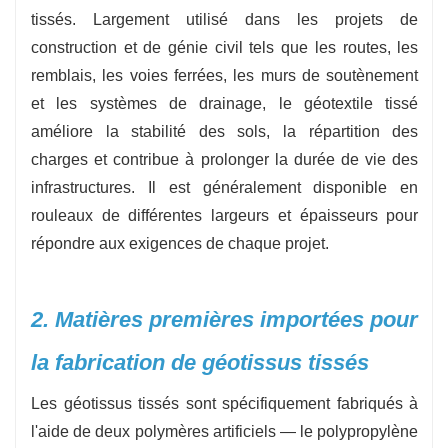
légers aux tissus très résistants (par exemple,
tissés. Largement utilisé dans les projets de
100–600 g/m²)
construction et de génie civil tels que les routes, les
- Largeurs et longueurs des rouleaux : tailles de
remblais, les voies ferrées, les murs de soutènement
rouleaux personnalisées pour s'adapter à la
et les systèmes de drainage, le géotextile tissé
améliore la stabilité des sols, la répartition des
configuration de votre projet et réduire le
charges et contribue à prolonger la durée de vie des
gaspillage de matériaux
infrastructures. Il est généralement disponible en
rouleaux de différentes largeurs et épaisseurs pour
répondre aux exigences de chaque projet.
2. Matières premières importées pour
la fabrication de géotissus tissés
Les géotissus tissés sont spécifiquement fabriqués à
l'aide de deux polymères artificiels — le polypropylène