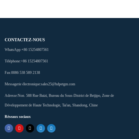
CONTACTEZ-NOUS
WhatsApp:
+86 15254807561
Téléphone:
+86 15254807561
Fax:
0086 538 589 2138
Messagerie électronique:
sales25@hdpetgm.com
Adresse:
Non. 588 Rue Baizi, Bureau du Sous-District de Beijipo, Zone de
Développement de Haute Technologie, Tai'an, Shandong, Chine
Réseaux sociaux