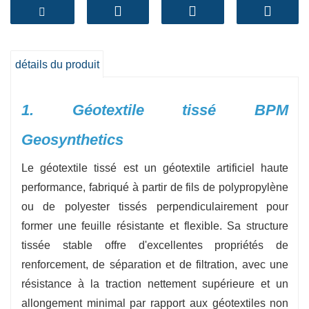
tissage serré offre une résistance à la traction
exceptionnelle, ce qui en fait un choix idéal pour
des applications telles que les routes, les
remblais, les murs de protection et les systèmes
détails du produit
de contrôle de l'érosion.
-
Haute résistance à la traction
:
Fournit un
1. Géotextile tissé BPM
renforcement et une répartition de charge de la
Geosynthetics
plus haute qualité pour les couches de sol et de
combinaison.
Le géotextile tissé est un géotextile artificiel haute
-
Durable et durable
:
Résiste aux agressions
performance, fabriqué à partir de fils de polypropylène
dues au stress de croissance, à l'exposition aux
ou de polyester tissés perpendiculairement pour
UV et aux conditions environnementales.
former une feuille résistante et flexible. Sa structure
-
Rentable
:
Réduit le besoin de surexcavation et
tissée stable offre d'excellentes propriétés de
de remplacement de sols de mauvaise qualité,
renforcement, de séparation et de filtration, avec une
diminuant ainsi les coûts des travaux ordinaires.
résistance à la traction nettement supérieure et un
-
Grammage & Strength Grades
:Des tissus
allongement minimal par rapport aux géotextiles non