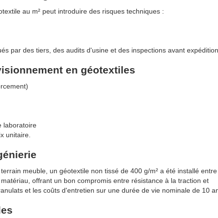
otextile au m² peut introduire des risques techniques :
s par des tiers, des audits d'usine et des inspections avant expédition
visionnement en géotextiles
forcement)
 laboratoire
x unitaire.
génierie
terrain meuble, un géotextile non tissé de 400 g/m² a été installé entre
matériau, offrant un bon compromis entre résistance à la traction et
anulats et les coûts d'entretien sur une durée de vie nominale de 10 a
les