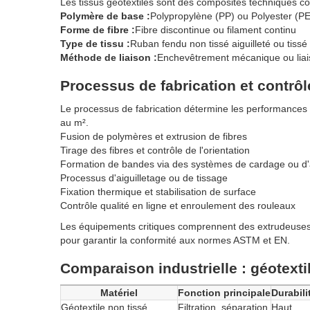
Les tissus géotextiles sont des composites techniques con
Polymère de base :
Polypropylène (PP) ou Polyester (P
Forme de fibre :
Fibre discontinue ou filament continu
Type de tissu :
Ruban fendu non tissé aiguilleté ou tissé
Méthode de liaison :
Enchevêtrement mécanique ou liai
Processus de fabrication et contrô
Le processus de fabrication détermine les performances et 
au m².
Fusion de polymères et extrusion de fibres
Tirage des fibres et contrôle de l'orientation
Formation de bandes via des systèmes de cardage ou d'a
Processus d'aiguilletage ou de tissage
Fixation thermique et stabilisation de surface
Contrôle qualité en ligne et enroulement des rouleaux
Les équipements critiques comprennent des extrudeuses, 
pour garantir la conformité aux normes ASTM et EN.
Comparaison industrielle : géotextil
Matériel
Fonction principale
Durabili
Géotextile non tissé
Filtration, séparation
Haut