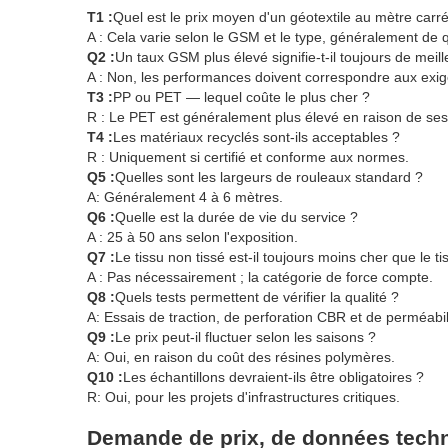
T1 :
Quel est le prix moyen d'un géotextile au mètre carr
A : Cela varie selon le GSM et le type, généralement de 
Q2 :
Un taux GSM plus élevé signifie-t-il toujours de mei
A : Non, les performances doivent correspondre aux exi
T3 :
PP ou PET — lequel coûte le plus cher ?
R : Le PET est généralement plus élevé en raison de ses 
T4 :
Les matériaux recyclés sont-ils acceptables ?
R : Uniquement si certifié et conforme aux normes.
Q5 :
Quelles sont les largeurs de rouleaux standard ?
A: Généralement 4 à 6 mètres.
Q6 :
Quelle est la durée de vie du service ?
A : 25 à 50 ans selon l'exposition.
Q7 :
Le tissu non tissé est-il toujours moins cher que le ti
A : Pas nécessairement ; la catégorie de force compte.
Q8 :
Quels tests permettent de vérifier la qualité ?
A: Essais de traction, de perforation CBR et de perméabil
Q9 :
Le prix peut-il fluctuer selon les saisons ?
A: Oui, en raison du coût des résines polymères.
Q10 :
Les échantillons devraient-ils être obligatoires ?
R: Oui, pour les projets d'infrastructures critiques.
Demande de prix, de données techn