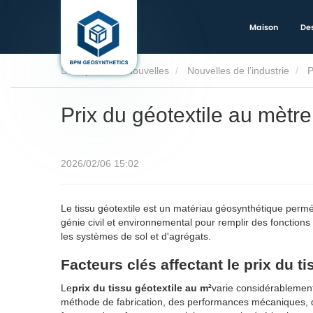
Maison
Des
Trophée
Nouvelles
Nouvelles de l’industrie
P
Prix ​​du géotextile au mètr
2026/02/06 15:02
Le tissu géotextile est un matériau géosynthétique perméa
génie civil et environnemental pour remplir des fonctions
les systèmes de sol et d'agrégats.
Facteurs clés affectant le prix du t
Le
prix du tissu géotextile au m²
varie considérablement
méthode de fabrication, des performances mécaniques,