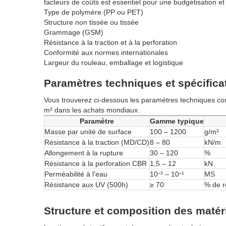
facteurs de coûts est essentiel pour une budgétisation et 
Type de polymère (PP ou PET)
Structure non tissée ou tissée
Grammage (GSM)
Résistance à la traction et à la perforation
Conformité aux normes internationales
Largeur du rouleau, emballage et logistique
Paramètres techniques et spécifica
Vous trouverez ci-dessous les paramètres techniques comm
m² dans les achats mondiaux.
Paramètre
Gamme typique
Masse par unité de surface
100 – 1200
g/m²
Résistance à la traction (MD/CD)
8 – 80
kN/m
Allongement à la rupture
30 – 120
%
Résistance à la perforation CBR
1,5 – 12
kN
Perméabilité à l'eau
10⁻³ – 10⁻¹
MS
Résistance aux UV (500h)
≥ 70
% de r
Structure et composition des matér