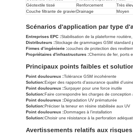
Géotextile tissé
Renforcement
Très éle
Couche filtrante de gravier
Drainage
Moyen
Scénarios d'application par type d'
Entreprises EPC :
Stabilisation de la plateforme routière
Distributeurs :
Stockage de grammages GSM standard po
Firmes d’ingénierie :
couches de protection des revête
Propriétaires d'infrastructures :
Chemins de fer, ports 
Principaux points faibles et solut
Point douloureux :
Tolérance GSM incohérente
Solution:
Exiger des rapports d'assurance qualité d'usine
Point douloureux :
Surpayer pour une force inutile
Solution:
Faire correspondre les charges de conception à
Point douloureux :
Dégradation UV prématurée
Solution:
Préciser la teneur en résine stabilisée aux UV
Point douloureux :
Dommages à l'installation
Solution:
Choisir une résistance à la perforation adéqua
Avertissements relatifs aux risques 