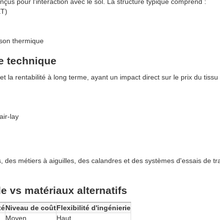
çus pour l'interaction avec le sol. La structure typique comprend :
ET)
son thermique
le technique
la rentabilité à long terme, ayant un impact direct sur le prix du tissu 
ir-lay
des métiers à aiguilles, des calandres et des systèmes d'essais de tr
e vs matériaux alternatifs
té
Niveau de coût
Flexibilité d'ingénierie
Moyen
Haut