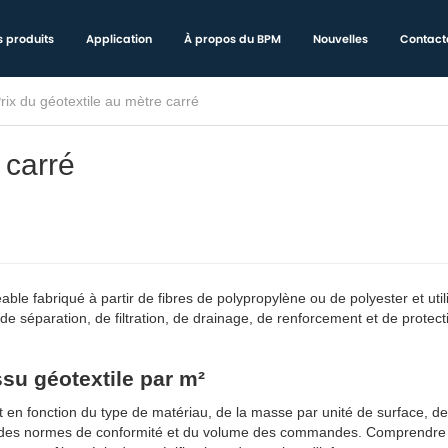
 produits
Application
À propos du BPM
Nouvelles
Contact
rix ​​du géotextile au mètre carré
e carré
ble fabriqué à partir de fibres de polypropylène ou de polyester et util
 de séparation, de filtration, de drainage, de renforcement et de protec
issu géotextile par m²
 en fonction du type de matériau, de la masse par unité de surface, de
 des normes de conformité et du volume des commandes. Comprendre