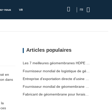
FR
ez-nous
VR
Articles populaires
Les 7 meilleures géomembranes HDPE 2mm : liste
Fournisseur mondial de logistique de géomembrane
isé en
Entreprise d'exportation directe d'usine de géomembrane
tion dans
Fournisseur mondial de géomembrane pour expédition
Fabricant de géomembrane pour livraison de projet
 la
 ces