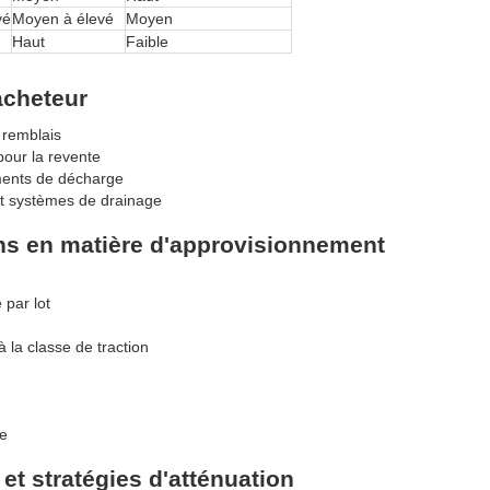
vé
Moyen à élevé
Moyen
Haut
Faible
acheteur
, remblais
ur la revente
ments de décharge
et systèmes de drainage
ions en matière d'approvisionnement
 par lot
 la classe de traction
te
et stratégies d'atténuation