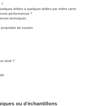
é ?
quelques dollars à quelques dollars par mètre carré.
lleures performances ?
gences techniques.
propriétés de traction.
ssu tissé ?
ité.
iques ou d'échantillons