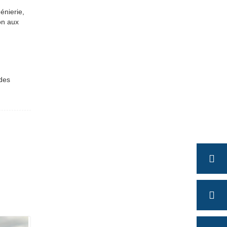
énierie,
on aux
 des