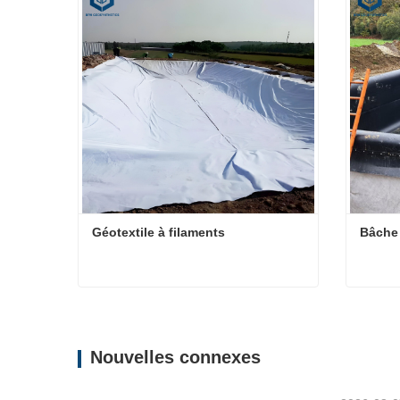
Géotextile à filaments
Bâche
Géotextile à filaments
Bâche
Contacter maintenant
Conta
Nouvelles connexes