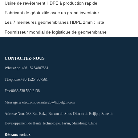
Usine de revêtement HDPE à production rapide
Fabricant de géotextile avec un grand inventaire
Les 7 meilleures géomembranes HDPE 2mm : liste
Fournisseur mondial de logistique de géomembrane
CONTACTEZ-NOUS
WhatsApp:
+86 15254807561
Téléphone:
+86 15254807561
Fax:
0086 538 589 2138
Messagerie électronique:
sales25@hdpetgm.com
Adresse:
Non. 588 Rue Baizi, Bureau du Sous-District de Beijipo, Zone de
Développement de Haute Technologie, Tai'an, Shandong, Chine
Réseaux sociaux