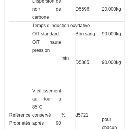
Dispersion de
P
noir de
D5596
20.000kg
l
carbone
c
Temps d'induction oxydative
OlT standard
Bon sang
90.000kg
1
OlT haute
pression
min
D5885
90.000kg
4
Vieillissement
au four à
85°C
Référence
conservé
%
d5721
5
pour
Propriétés
après 90
chacun