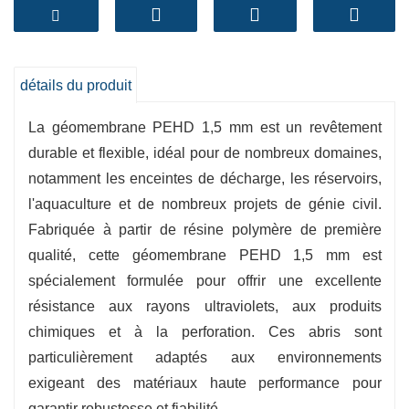
environnementale.
-
Durabilité supérieure :
Il présente une
résistance extraordinairement élevée à la
détails du produit
déchirure et à la perforation, garantissant une
utilisation à long terme dans des
La géomembrane PEHD 1,5 mm est un revêtement
environnements difficiles.
durable et flexible, idéal pour de nombreux domaines,
notamment les enceintes de décharge, les réservoirs,
-
Stabilité aux UV :
Après un traitement unique,
l'aquaculture et de nombreux projets de génie civil.
il peut résister à l'érosion des rayons ultraviolets
Fabriquée à partir de résine polymère de première
et prolonger la durée de vie du fournisseur
qualité, cette géomembrane PEHD 1,5 mm est
extérieur.
spécialement formulée pour offrir une excellente
-
Bonnes performances de résistance à l'eau
résistance aux rayons ultraviolets, aux produits
:
Excellent effet résistant à l'eau, empêchant les
chimiques et à la perforation. Ces abris sont
fuites et la pollution des eaux souterraines.
particulièrement adaptés aux environnements
-
Flexibilité:
Bonne flexibilité, installation sans
exigeant des matériaux haute performance pour
effort sur des surfaces inégales.
garantir robustesse et fiabilité.