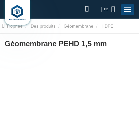
FR
Trophée
Des produits
Géomembrane
HDPE
géomembranaire
Géomembrane PEHD 1,5 mm
Géomembrane PEHD 1,5 mm