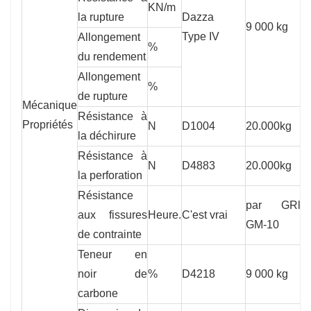
KN/m
2
la rupture
Dazza
9 000 kg
Type IV
Allongement
%
1
du rendement
Allongement
%
7
de rupture
Mécanique
Résistance à
Propriétés
N
D1004
20.000kg
9
la déchirure
Résistance à
N
D4883
20.000kg
2
la perforation
Résistance
par GRl
aux fissures
Heure.
C'est vrai
3
GM-10
de contrainte
Teneur en
noir de
%
D4218
9 000 kg
2
carbone