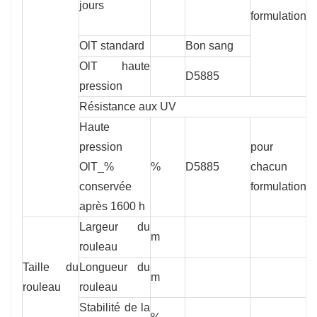
jours
formulation
OlT standard
Bon sang
8
OlT haute
D5885
8
pression
Résistance aux UV
Haute
pression
pour
OlT_%
%
D5885
chacun
5
conservée
formulation
après 1600 h
Largeur du
m
7
rouleau
Taille du
Longueur du
m
2
rouleau
rouleau
Stabilité de la