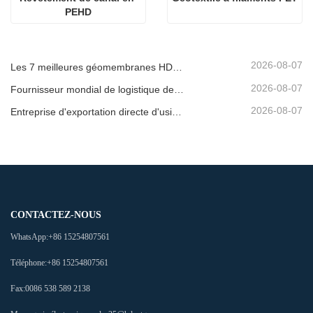
PEHD
2026-08-07
Les 7 meilleures géomembranes HDPE 2mm : liste
2026-08-07
Fournisseur mondial de logistique de géomembrane
2026-08-07
Entreprise d'exportation directe d'usine de géomembrane
CONTACTEZ-NOUS
WhatsApp:
+86 15254807561
Téléphone:
+86 15254807561
Fax:
0086 538 589 2138