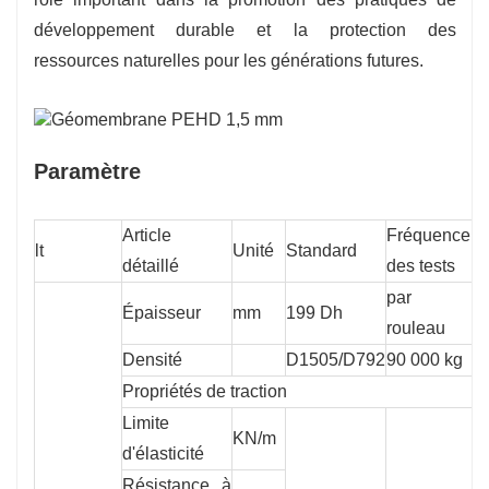
développement durable et la protection des
ressources naturelles pour les générations futures.
Paramètre
Article
Fréquence
lt
Unité
Standard
G
détaillé
des tests
par
Épaisseur
mm
199 Dh
0
rouleau
Densité
D1505/D792
90 000 kg
0
Propriétés de traction
Limite
KN/m
1
d'élasticité
Résistance à