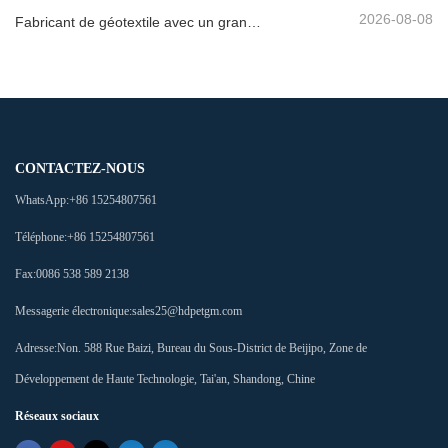
2026-08-08
Fabricant de géotextile avec un grand inventaire
CONTACTEZ-NOUS
WhatsApp:
+86 15254807561
Téléphone:
+86 15254807561
Fax:
0086 538 589 2138
Messagerie électronique:
sales25@hdpetgm.com
Adresse:
Non. 588 Rue Baizi, Bureau du Sous-District de Beijipo, Zone de
Développement de Haute Technologie, Tai'an, Shandong, Chine
Réseaux sociaux