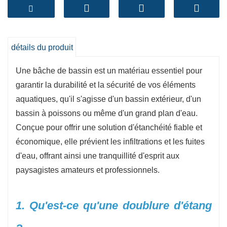
différentes épaisseurs et dimensions, elle offre
une performance durable et fiable, même dans
les conditions climatiques les plus difficiles.
- Dimensions personnalisées adaptées aux
détails du produit
dimensions précises de votre bassin.
Une bâche de bassin est un matériau essentiel pour
- Disponible en plusieurs épaisseurs, de 0,2 mm
garantir la durabilité et la sécurité de vos éléments
à 3 mm.
aquatiques, qu'il s'agisse d'un bassin extérieur, d'un
- Plusieurs colorations et finitions de sol à
bassin à poissons ou même d'un grand plan d'eau.
mélanger avec les environnements végétaux.
Conçue pour offrir une solution d'étanchéité fiable et
- Emballage en tissu double tissage pour un
économique, elle prévient les infiltrations et les fuites
transport pratique.
d'eau, offrant ainsi une tranquillité d'esprit aux
- Emballage personnalisé accessible sur
paysagistes amateurs et professionnels.
demande.
1. Qu'est-ce qu'une doublure d'étang