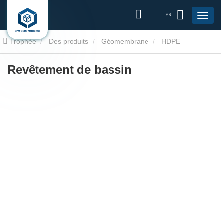
FR
Trophée
Des produits
Géomembrane
HDPE
géomembranaire
Revêtement de bassin
Revêtement de bassin