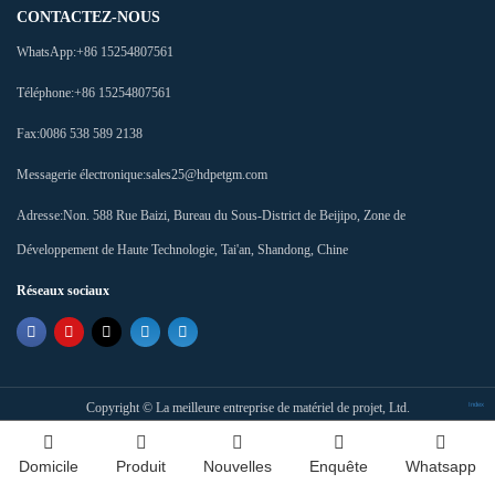
CONTACTEZ-NOUS
WhatsApp:
+86 15254807561
Téléphone:
+86 15254807561
Fax:
0086 538 589 2138
Messagerie électronique:
sales25@hdpetgm.com
Adresse:
Non. 588 Rue Baizi, Bureau du Sous-District de Beijipo, Zone de
Développement de Haute Technologie, Tai'an, Shandong, Chine
Réseaux sociaux
Copyright ©
La meilleure entreprise de matériel de projet, Ltd.
Index
Domicile
Produit
Nouvelles
Enquête
Whatsapp