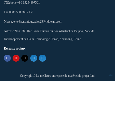
Téléphone:
+86 15254807561
Fax:
0086 538 589 2138
Messagerie électronique:
sales25@hdpetgm.com
Adresse:
Non. 588 Rue Baizi, Bureau du Sous-District de Beijipo, Zone de
Développement de Haute Technologie, Tai'an, Shandong, Chine
Réseaux sociaux
Copyright ©
La meilleure entreprise de matériel de projet, Ltd.
Index