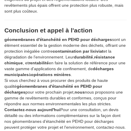
revêtements plus épais offrent une protection plus robuste, mais
sont plus coûteux.
Conclusion et appel à l'action
géomembranes d'étanchéité en PEHD pour décharges
sont un
élément essentiel de la gestion moderne des déchets, offrant une
protection inégalée contre
contamination par lixiviat
et la
dégradation de l'environnement. Leur
durabilité
,
résistance
chimique
, et
rentabilité
en faire la solution de référence pour une
vaste gamme d'applications de confinement, de
décharges
municipales
à
opérations minières
.
Si vous cherchez à vous procurer des produits de haute
qualité
géomembranes d'étanchéité en PEHD pour
décharges
pour votre prochain projet,
nous
nous proposons une
gamme de revêtements durables et conformes, conçus pour
répondre aux normes environnementales les plus strictes.
Contactez-nous aujourd'hui
Pour une consultation, un devis
détaillé ou des informations complémentaires sur la façon dont
nos géomembranes d'étanchéité en PEHD pour décharges
peuvent protéger votre projet et l'environnement, contactez-nous.