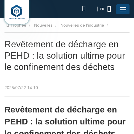
FR
Trophée
Nouvelles
Nouvelles de l’industrie
Revêtement de décharge en PEHD : la solution ultime pour le
Revêtement de décharge en
PEHD : la solution ultime pour
confinement des déchets
le confinement des déchets
2025/07/22 14:10
Revêtement de décharge en
PEHD : la solution ultime pour
le confinement des déchets