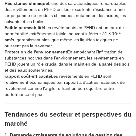
Résistance chimique
L'une des caractéristiques remarquables
des revêtements en PEHD est leur excellente résistance à une
large gamme de produits chimiques, notamment les acides, les
solvants et les huiles.
Faible perméabilité
Les revêtements en PEHD ont un taux de
perméabilité extrêmement faible, souvent inférieur à
1 × 10⁻⁹
cm/s
, garantissant ainsi que même les liquides toxiques ne
puissent pas la traverser.
Protection de l'environnement
En empêchant l’infiltration de
substances nocives dans l’environnement, les revêtements en
PEHD jouent un rôle crucial dans le maintien de la santé des sols
et des eaux souterraines.
rapport coût-efficacité
Les revêtements en PEHD sont
relativement économiques par rapport à d'autres matériaux de
revêtement comme l'argile, offrant un bon équilibre entre
performance et prix.
Tendances du secteur et perspectives du
marché
1. Demande croissante de solutions de gestion des