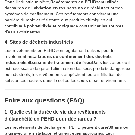
Dans l'industrie minière,
Revêtements en PEHD
sont utilisés
dans
aires de lixiviation en tas
,
bassins de résidus
et autres
systèmes de confinement. Ces revêtements constituent une
barrière durable et résistante aux produits chimiques qui
contribue à prévenir
lixiviat toxique
de contaminer les sources
d'eau avoisinantes.
4. Sites de déchets industriels
Les revêtements en PEHD sont également utilisés pour le
revêtement
installations de confinement des déchets
industriels
et
bassins de traitement de l'eau
Dans les zones où il
est nécessaire de gérer l'élimination des sous-produits dangereux
ou industriels, les revêtements empêchent toute infiltration de
substances nocives dans le sol ou les cours d'eau environnants.
Foire aux questions (FAQ)
1. Quelle est la durée de vie des revêtements
d'étanchéité en PEHD pour décharges ?
Les revêtements de décharge en PEHD peuvent durer
30 ans ou
plus
avec une installation et un entretien appropriés. Leur