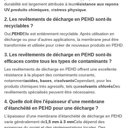
durabilité est largement attribuée à leur
résistance aux rayons
UV
,
produits chimiques
, et
stress physique
.
2. Les revêtements de décharge en PEHD sont-ils
recyclables ?
Oui,
PEHD
Elle est entièrement recyclable. Après utilisation en
décharge ou pour d'autres applications, la membrane peut être
transformée et utilisée pour créer de nouveaux produits en PEHD.
3. Les revêtements de décharge en PEHD sont-ils
efficaces contre tous les types de contaminants ?
Les revêtements de décharge en PEHD offrent une excellente
résistance à la plupart des contaminants courants,
notamment
acides, bases
, et
solvants
Cependant, pour les
produits chimiques très agressifs, tels que
solvants chlorés
Des
revêtements spécialisés peuvent être nécessaires.
4. Quelle doit être l'épaisseur d'une membrane
d'étanchéité en PEHD pour une décharge ?
L'épaisseur d'une membrane d'étanchéité de décharge en PEHD
varie généralement de
1,5 mm à 3 mm
Cela dépend des
exigences du projet et des réglementations locales. Des