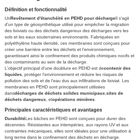
Définition et fonctionnalité
Un
Revêtement d'étanchéité en PEHD pour décharge
Il s'agit
d'un type de géosynthétique utilisé pour empêcher la migration
des lixiviats ou des déchets dangereux des décharges vers les
sols et les eaux souterraines environnants. Fabriquées en
polyéthylène haute densité, ces membranes sont conçues pour
créer une barrière entre les déchets et l'environnement,
garantissant ainsi le confinement des produits chimiques nocifs et
des contaminants au sein de la décharge.
L'objectif principal d'une doublure en PEHD est de
contenir des
liquides
, protéger l'environnement et réduire les risques de
pollution des sols et de l'eau dus aux infiltrations de lixiviat. Les
membranes en PEHD sont principalement utilisées
dans
décharges de déchets solides municipaux
,
sites de
déchets dangereux
, et
opérations minières
.
Principales caractéristiques et avantages
Durabilité
Les bâches en PEHD sont conçues pour durer des
décennies. Résistantes aux intempéries, aux rayons UV et aux
contraintes mécaniques, elles sont idéales pour une utilisation à
long terme dans le confinement des déchets en décharge.