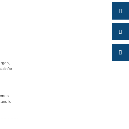
arges,
ialisée
tèmes
dans le