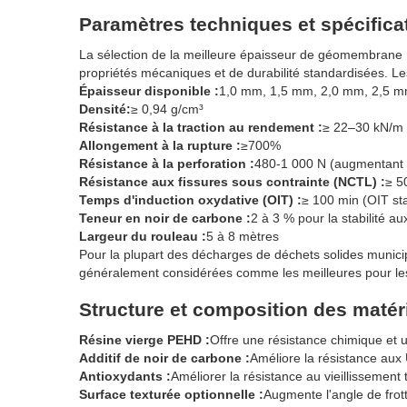
Paramètres techniques et spécifica
La sélection de la meilleure épaisseur de géomembrane
propriétés mécaniques et de durabilité standardisées. L
Épaisseur disponible :
1,0 mm, 1,5 mm, 2,0 mm, 2,5 
Densité:
≥ 0,94 g/cm³
Résistance à la traction au rendement :
≥ 22–30 kN/m (
Allongement à la rupture :
≥700%
Résistance à la perforation :
480-1 000 N (augmentant a
Résistance aux fissures sous contrainte (NCTL) :
≥ 5
Temps d'induction oxydative (OIT) :
≥ 100 min (OIT st
Teneur en noir de carbone :
2 à 3 % pour la stabilité a
Largeur du rouleau :
5 à 8 mètres
Pour la plupart des décharges de déchets solides mun
généralement considérées comme les meilleures pour l
Structure et composition des matér
Résine vierge PEHD :
Offre une résistance chimique et 
Additif de noir de carbone :
Améliore la résistance aux U
Antioxydants :
Améliorer la résistance au vieillissement
Surface texturée optionnelle :
Augmente l'angle de frot