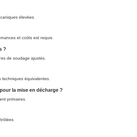
écaniques élevées.
rmances et coûts est requis.
s ?
res de soudage ajustés.
 techniques équivalentes.
 pour la mise en décharge ?
nt primaires.
trôlées.