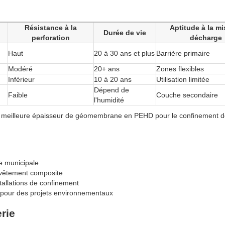
Résistance à la
Aptitude à la mi
Durée de vie
perforation
décharge
Haut
20 à 30 ans et plus
Barrière primaire
Modéré
20+ ans
Zones flexibles
Inférieur
10 à 20 ans
Utilisation limitée
Dépend de
Faible
Couche secondaire
l'humidité
 la meilleure épaisseur de géomembrane en PEHD pour le confinement 
e municipale
evêtement composite
tallations de confinement
 pour des projets environnementaux
erie