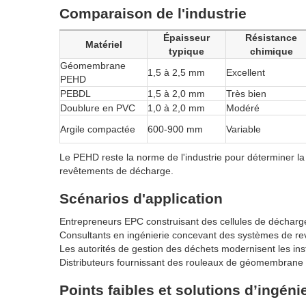
Comparaison de l'industrie
Épaisseur
Résistance
Matériel
typique
chimique
Géomembrane
1,5 à 2,5 mm
Excellent
PEHD
PEBDL
1,5 à 2,0 mm
Très bien
Doublure en PVC
1,0 à 2,0 mm
Modéré
Argile compactée
600-900 mm
Variable
Le PEHD reste la norme de l'industrie pour déterminer
revêtements de décharge.
Scénarios d'application
Entrepreneurs EPC construisant des cellules de décharg
Consultants en ingénierie concevant des systèmes de r
Les autorités de gestion des déchets modernisent les ins
Distributeurs fournissant des rouleaux de géomembrane
Points faibles et solutions d’ingéni