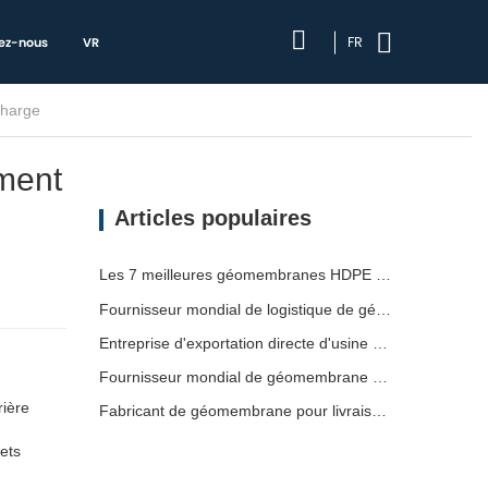
FR
ez-nous
VR
charge
ment
Articles populaires
Les 7 meilleures géomembranes HDPE 2mm : liste
Fournisseur mondial de logistique de géomembrane
Entreprise d'exportation directe d'usine de géomembrane
Fournisseur mondial de géomembrane pour expédition
rière
Fabricant de géomembrane pour livraison de projet
hets