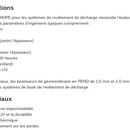
tions
 HDPE pour les systèmes de revêtement de décharge nécessite l’évalu
es paramètres d'ingénierie typiques comprennent :
mm
selon l'épaisseur)
vec l'épaisseur)
00 heures
andard)
ux UV
icipaux, les épaisseurs de géomembrane en PEHD de 1,5 mm et 2,0 mm
es systèmes de base de revêtement de décharge.
iaux
une imperméabilité
V et la durabilité
 thermique
tement sur les pentes