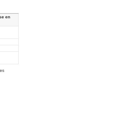
se en
des