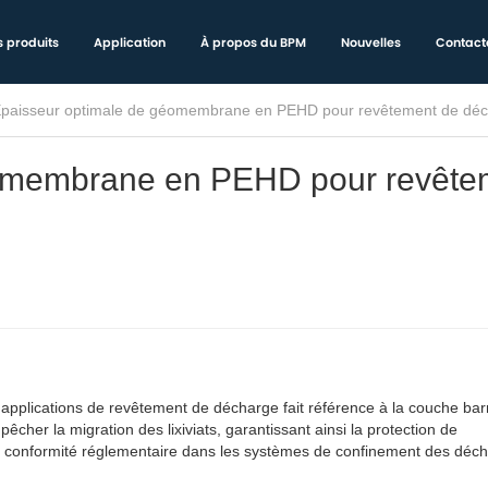
 produits
Application
À propos du BPM
Nouvelles
Contact
paisseur optimale de géomembrane en PEHD pour revêtement de dé
éomembrane en PEHD pour revête
plications de revêtement de décharge fait référence à la couche bar
her la migration des lixiviats, garantissant ainsi la protection de
t la conformité réglementaire dans les systèmes de confinement des déc