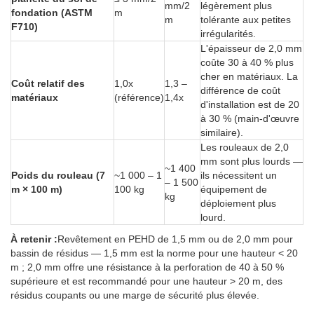
mm/2
légèrement plus
fondation (ASTM
m
m
tolérante aux petites
F710)
irrégularités.
L'épaisseur de 2,0 mm
coûte 30 à 40 % plus
cher en matériaux. La
Coût relatif des
1,0x
1,3 –
différence de coût
matériaux
(référence)
1,4x
d'installation est de 20
à 30 % (main-d'œuvre
similaire).
Les rouleaux de 2,0
mm sont plus lourds —
~1 400
Poids du rouleau (7
~1 000 – 1
ils nécessitent un
– 1 500
m × 100 m)
100 kg
équipement de
kg
déploiement plus
lourd.
À retenir :
Revêtement en PEHD de 1,5 mm ou de 2,0 mm pour
bassin de résidus — 1,5 mm est la norme pour une hauteur < 20
m ; 2,0 mm offre une résistance à la perforation de 40 à 50 %
supérieure et est recommandé pour une hauteur > 20 m, des
résidus coupants ou une marge de sécurité plus élevée.