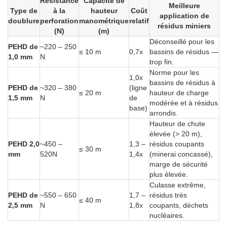
Résistance
Capacité de
Meilleure
Type de
à la
hauteur
Coût
application de
doublure
perforation
manométrique
relatif
résidus miniers
(N)
(m)
Déconseillé pour les
PEHD de
~220 – 250
≤ 10 m
0,7x
bassins de résidus —
1,0 mm
N
trop fin.
Norme pour les
1,0x
bassins de résidus à
PEHD de
~320 – 380
(ligne
≤ 20 m
hauteur de charge
1,5 mm
N
de
modérée et à résidus
base)
arrondis.
Hauteur de chute
élevée (> 20 m),
PEHD 2,0
~450 –
1,3 –
résidus coupants
≤ 30 m
mm
520N
1,4x
(minerai concassé),
marge de sécurité
plus élevée.
Culasse extrême,
PEHD de
~550 – 650
1,7 –
résidus très
≤ 40 m
2,5 mm
N
1,8x
coupants, déchets
nucléaires.