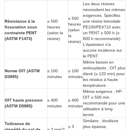
Les deux résines
nécessitent les mêmes
exigences. Spécifiez
≥ 500
Résistance à la
≥ 500
une résine bimodale
heures
fissuration sous
heures
PE100/PE4710 avec
(selon
contrainte PENT
(selon la
un PENT ≥ 500 h (≥
la
(ASTM F1473)
résine)
800 h recommandé).
résine)
L'épaisseur n'a
aucune incidence sur
le PENT.
Même besoin en
antioxydants ; OIT plus
Norme OIT (ASTM
≥ 100
≥ 100
élevé (≥ 120 min) pour
D3895)
minutes
minutes
les résidus à haute
température.
Même exigence ; HP-
OIT ≥ 500 min
OIT haute pression
≥ 400
≥ 400
recommandé pour une
(ASTM D5885)
minutes
minutes
utilisation à long
terme.
Similaire ; doublure
Tolérance de
≤ 3
plus épaisse,
planéité du sol de
≤ 3 mm/2