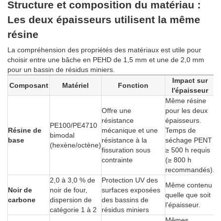
Structure et composition du matériau :
Les deux épaisseurs utilisent la même
résine
La compréhension des propriétés des matériaux est utile pour
choisir entre une bâche en PEHD de 1,5 mm et une de 2,0 mm
pour un bassin de résidus miniers.
Impact sur
Composant
Matériel
Fonction
l'épaisseur
Même résine
Offre une
pour les deux
résistance
épaisseurs.
PE100/PE4710
Résine de
mécanique et une
Temps de
bimodal
base
résistance à la
séchage PENT
(hexène/octène)
fissuration sous
≥ 500 h requis
contrainte
(≥ 800 h
recommandés).
2,0 à 3,0 % de
Protection UV des
Même contenu
Noir de
noir de four,
surfaces exposées
quelle que soit
carbone
dispersion de
des bassins de
l'épaisseur.
catégorie 1 à 2
résidus miniers
Mêmes