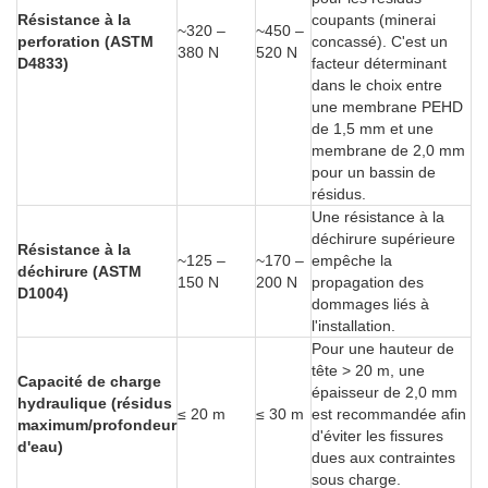
Résistance à la
coupants (minerai
~320 –
~450 –
perforation (ASTM
concassé). C'est un
380 N
520 N
D4833)
facteur déterminant
dans le choix entre
une membrane PEHD
de 1,5 mm et une
membrane de 2,0 mm
pour un bassin de
résidus.
Une résistance à la
déchirure supérieure
Résistance à la
~125 –
~170 –
empêche la
déchirure (ASTM
150 N
200 N
propagation des
D1004)
dommages liés à
l'installation.
Pour une hauteur de
tête > 20 m, une
Capacité de charge
épaisseur de 2,0 mm
hydraulique (résidus
≤ 20 m
≤ 30 m
est recommandée afin
maximum/profondeur
d'éviter les fissures
d'eau)
dues aux contraintes
sous charge.