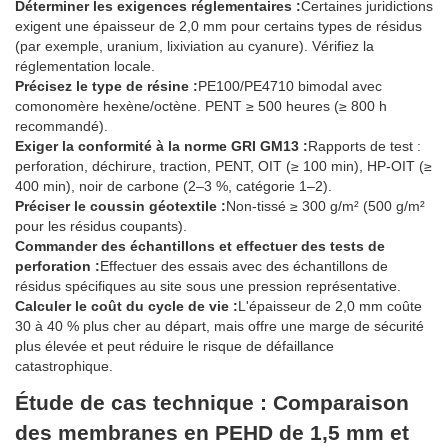
Déterminer les exigences réglementaires :
Certaines juridictions
exigent une épaisseur de 2,0 mm pour certains types de résidus
(par exemple, uranium, lixiviation au cyanure). Vérifiez la
réglementation locale.
Précisez le type de résine :
PE100/PE4710 bimodal avec
comonomère hexène/octène. PENT ≥ 500 heures (≥ 800 h
recommandé).
Exiger la conformité à la norme GRI GM13 :
Rapports de test :
perforation, déchirure, traction, PENT, OIT (≥ 100 min), HP-OIT (≥
400 min), noir de carbone (2–3 %, catégorie 1–2).
Préciser le coussin géotextile :
Non-tissé ≥ 300 g/m² (500 g/m²
pour les résidus coupants).
Commander des échantillons et effectuer des tests de
perforation :
Effectuer des essais avec des échantillons de
résidus spécifiques au site sous une pression représentative.
Calculer le coût du cycle de vie :
L'épaisseur de 2,0 mm coûte
30 à 40 % plus cher au départ, mais offre une marge de sécurité
plus élevée et peut réduire le risque de défaillance
catastrophique.
Étude de cas technique : Comparaison
des membranes en PEHD de 1,5 mm et