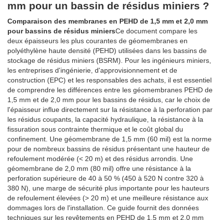
mm pour un bassin de résidus miniers ?
Comparaison des membranes en PEHD de 1,5 mm et 2,0 mm
pour bassins de résidus miniers
Ce document compare les
deux épaisseurs les plus courantes de géomembranes en
polyéthylène haute densité (PEHD) utilisées dans les bassins de
stockage de résidus miniers (BSRM). Pour les ingénieurs miniers,
les entreprises d'ingénierie, d'approvisionnement et de
construction (EPC) et les responsables des achats, il est essentiel
de comprendre les différences entre les géomembranes PEHD de
1,5 mm et de 2,0 mm pour les bassins de résidus, car le choix de
l'épaisseur influe directement sur la résistance à la perforation par
les résidus coupants, la capacité hydraulique, la résistance à la
fissuration sous contrainte thermique et le coût global du
confinement. Une géomembrane de 1,5 mm (60 mil) est la norme
pour de nombreux bassins de résidus présentant une hauteur de
refoulement modérée (< 20 m) et des résidus arrondis. Une
géomembrane de 2,0 mm (80 mil) offre une résistance à la
perforation supérieure de 40 à 50 % (450 à 520 N contre 320 à
380 N), une marge de sécurité plus importante pour les hauteurs
de refoulement élevées (> 20 m) et une meilleure résistance aux
dommages lors de l'installation. Ce guide fournit des données
techniques sur les revêtements en PEHD de 1,5 mm et 2,0 mm