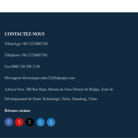
CONTACTEZ-NOUS
WhatsApp:
+86 15254807561
Téléphone:
+86 15254807561
Fax:
0086 538 589 2138
Messagerie électronique:
sales25@hdpetgm.com
Adresse:
Non. 588 Rue Baizi, Bureau du Sous-District de Beijipo, Zone de
Développement de Haute Technologie, Tai'an, Shandong, Chine
Réseaux sociaux