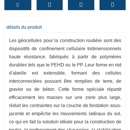
portance des routes, qu'elles soient bitumées ou
non.
-
Haute résistance et durabilité
:Fabriquées en
PEHD de première qualité, les géocellules BPM
détails du produit
résistent aux masses lourdes et aux conditions
Les géocellules pour la construction routière sont des
environnementales difficiles.
dispositifs de confinement cellulaire tridimensionnels
-
Excellente stabilisation du sol
: Améliore la
haute résistance, fabriqués à partir de polymères
stabilité du sous-sol, réduit le tassement et
durables tels que le PEHD ou le PP. Leur forme en nid
empêche la migration du sol.
d'abeille est extensible, formant des cellules
-
Installation flexible et facile
: Léger, adaptable
interconnectées pouvant être remplies de terre, de
aux pentes, aux remblais et aux terrains
gravier ou de béton. Cette forme spéciale répartit
accidentés, économisant du temps et du travail.
efficacement les masses sur une zone plus large,
-
Assurance usine BPM
:Fabriqué dans notre
réduit les contraintes sur la couche de fondation sous-
usine moderne, garantissant une qualité
jacente et empêche les mouvements latéraux du sol,
constante, des dimensions uniques et des
ce qui en fait la solution idéale pour la construction de
performances globales fiables pour les projets
routes, le renforcement des chaussées, la stabilisation